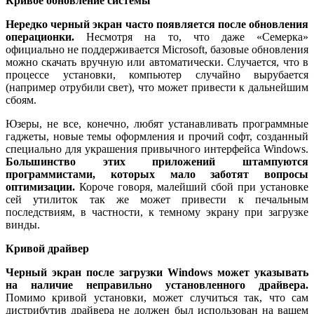
Кривое обновление системы
Нередко черный экран часто появляется после обновления
операционки.
Несмотря на то, что даже «Семерка»
официально не поддерживается Microsoft, базовые обновления
можно скачать вручную или автоматически. Случается, что в
процессе установки, компьютер случайно вырубается
(например отрубили свет), что может привести к дальнейшим
сбоям.
Юзеры, не все, конечно, любят устанавливать программные
гаджеты, новые темы оформления и прочий софт, созданный
специально для украшения привычного интерфейса Windows.
Большинство этих приложений штампуются
программистами, которых мало заботят вопросы
оптимизации.
Короче говоря, малейший сбой при установке
сей утилиток так же может привести к печальным
последствиям, в частности, к темному экрану при загрузке
винды.
Кривой драйвер
Черный экран после загрузки Windows может указывать
на наличие неправильно установленного драйвера.
Помимо кривой установки, может случиться так, что сам
дистрибутив драйвера не должен был использован на вашем