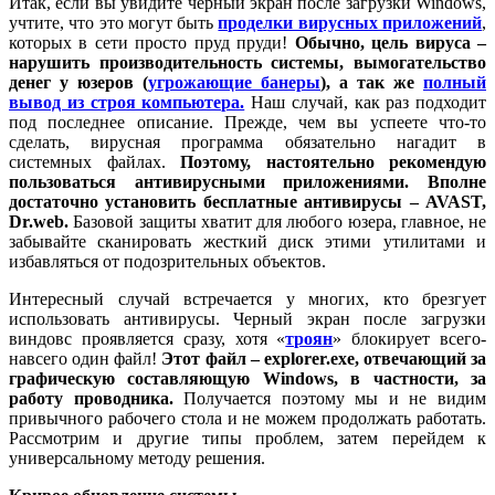
Итак, если вы увидите черный экран после загрузки Windows,
учтите, что это могут быть
проделки вирусных приложений
,
которых в сети просто пруд пруди!
Обычно, цель вируса –
нарушить производительность системы, вымогательство
денег у юзеров (
угрожающие банеры
), а так же
полный
вывод из строя компьютера.
Наш случай, как раз подходит
под последнее описание. Прежде, чем вы успеете что-то
сделать, вирусная программа обязательно нагадит в
системных файлах.
Поэтому, настоятельно рекомендую
пользоваться антивирусными приложениями. Вполне
достаточно установить бесплатные антивирусы – AVAST,
Dr.web.
Базовой защиты хватит для любого юзера, главное, не
забывайте сканировать жесткий диск этими утилитами и
избавляться от подозрительных объектов.
Интересный случай встречается у многих, кто брезгует
использовать антивирусы. Черный экран после загрузки
виндовс проявляется сразу, хотя «
троян
» блокирует всего-
навсего один файл!
Этот файл – explorer.exe, отвечающий за
графическую составляющую Windows, в частности, за
работу проводника.
Получается поэтому мы и не видим
привычного рабочего стола и не можем продолжать работать.
Рассмотрим и другие типы проблем, затем перейдем к
универсальному методу решения.