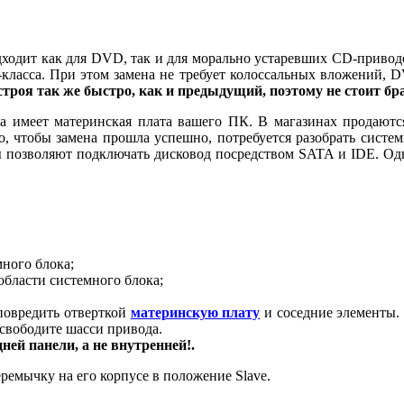
ходит как для DVD, так и для морально устаревших CD-приводо
класса. При этом замена не требует колоссальных вложений, 
троя так же быстро, как и предыдущий, поэтому не стоит бра
са имеет материнская плата вашего ПК. В магазинах продаю
о, чтобы замена прошла успешно, потребуется разобрать систем
ы позволяют подключать дисковод посредством SATA и IDE. Одна
много блока;
области системного блока;
 повредить отверткой
материнскую плату
и соседние элементы.
освободите шасси привода.
ей панели, а не внутренней!.
ремычку на его корпусе в положение Slave.