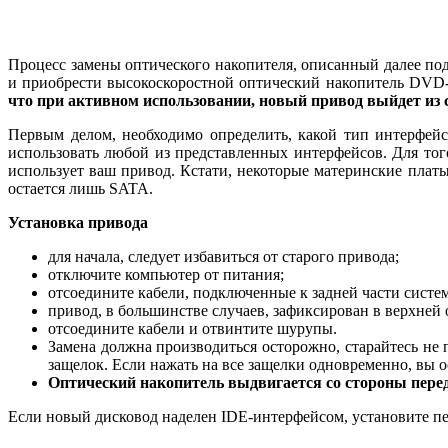
Процесс замены оптического накопителя, описанный далее под
и приобрести высокоскоростной оптический накопитель DVD-
что при активном использовании, новый привод выйдет из с
Первым делом, необходимо определить, какой тип интерфей
использовать любой из представленных интерфейсов. Для тог
использует ваш привод. Кстати, некоторые материнские плат
остается лишь SATA.
Установка привода
для начала, следует избавиться от старого привода;
отключите компьютер от питания;
отсоедините кабели, подключенные к задней части систе
привод, в большинстве случаев, зафиксирован в верхней 
отсоедините кабели и отвинтите шурупы.
Замена должна производиться осторожно, старайтесь не
защелок. Если нажать на все защелки одновременно, вы 
Оптический накопитель выдвигается со стороны передн
Если новый дисковод наделен IDE-интерфейсом, установите пе